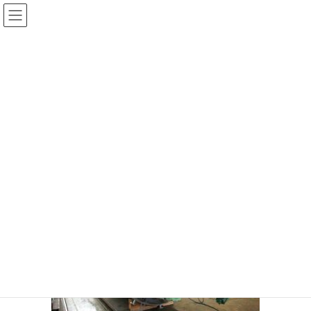
Skip
Skip
to
to
the
the
content
Navigation
Media
HOME
Media
1325042471012
2019年4月29日
1325042471012