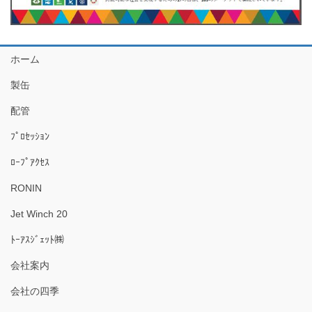
ホーム
製缶
配管
ﾌﾟﾛｾｯｼｮﾝ
ﾛｰﾌﾟｱｸｾｽ
RONIN
Jet Winch 20
ﾄｰｱｽｼﾞｪｯﾄ㈱
会社案内
会社の四季